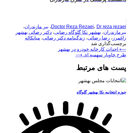
Dr reza rezaei
،
Doctor Reza Rezaei
،
ببر مازندران
،
ببرمازندران
،
بهشهر نکا گلوگاه رضایی
،
دکتر رضائی بهشهر
زاغمرز
،
رضا رضائی
،
زندگینامه دکتر رضائی
،
میانکاله
برچسب‌گذاری شد
راهبری
⟵
احداث کارخانه خودرو در بهشهر
طرح خاویار سهمیه ای
⟶
نوشته
پست های مرتبط
حوزه انتخابیه نکا بهشهر گلوگاه