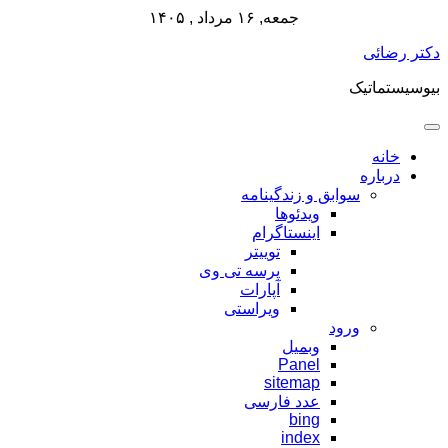
جمعه, ۱۶ مرداد , ۱۴۰۵
پرش
دکتر رضائی
به
بیوسیستماتیک
محتوا
خانه
درباره
سوابق و زندگینامه
ویدئوها
اینستاگرام
توییتر
پرسه تی وی
آپارات
ویراستی
ورود
وبمیل
Panel
sitemap
عدد فارسی
bing
index