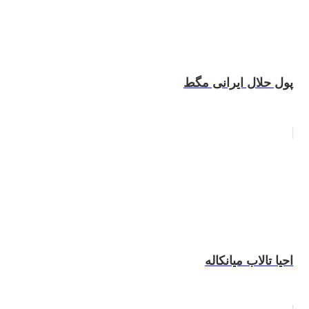
پول حلال ایرانی مگط
احیا تالاب میانکاله