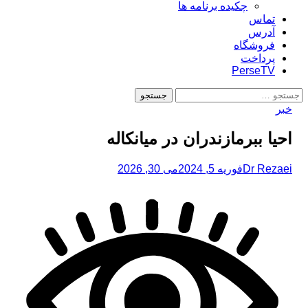
چکیده برنامه ها
تماس
آدرس
فروشگاه
پرداخت
PerseTV
جستجو
برای:
خبر
احیا ببرمازندران در میانکاله
Dr Rezaei
فوریه 5, 2024
می 30, 2026