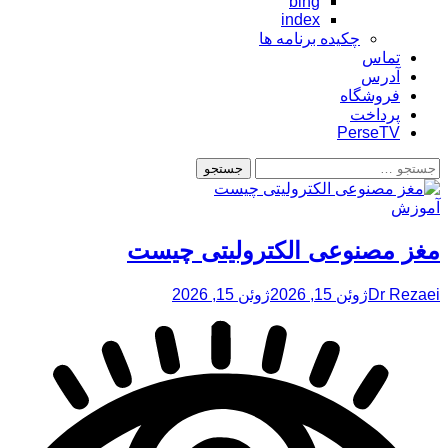
bing
index
چکیده برنامه ها
تماس
آدرس
فروشگاه
پرداخت
PerseTV
جستجو
برای:
آموزش
مغز مصنوعی الکترولیتی چیست
Dr Rezaei
ژوئن 15, 2026
ژوئن 15, 2026