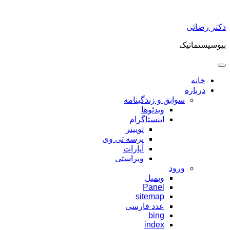
پرش
دکتر رضائی
به
محتوا
بیوسیستماتیک
خانه
درباره
سوابق و زندگینامه
ویدئوها
اینستاگرام
توییتر
پرسه تی وی
آپارات
ویراستی
ورود
وبمیل
Panel
sitemap
عدد فارسی
bing
index