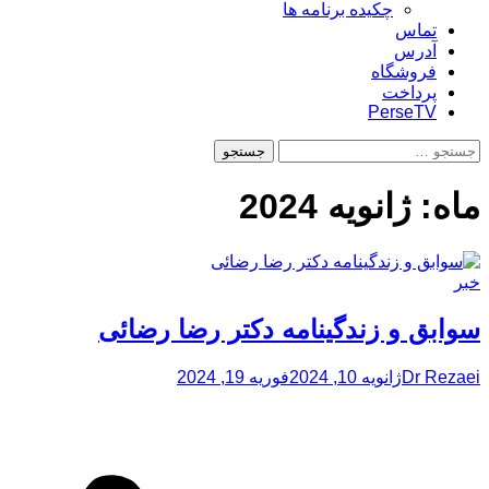
چکیده برنامه ها
تماس
آدرس
فروشگاه
پرداخت
PerseTV
جستجو
برای:
ماه:
ژانویه 2024
خبر
سوابق و زندگینامه دکتر رضا رضائی
Dr Rezaei
ژانویه 10, 2024
فوریه 19, 2024