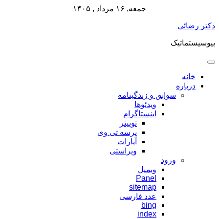
جمعه, ۱۶ مرداد , ۱۴۰۵
پرش
دکتر رضائی
به
بیوسیستماتیک
محتوا
خانه
درباره
سوابق و زندگینامه
ویدئوها
اینستاگرام
توییتر
پرسه تی وی
آپارات
ویراستی
ورود
وبمیل
Panel
sitemap
عدد فارسی
bing
index