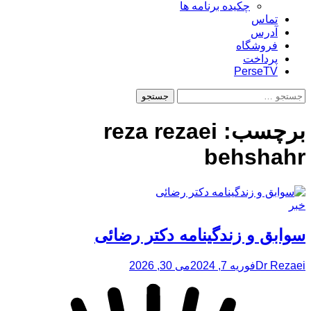
چکیده برنامه ها
تماس
آدرس
فروشگاه
پرداخت
PerseTV
جستجو
برای:
برچسب:
reza rezaei
behshahr
خبر
سوابق و زندگینامه دکتر رضائی
Dr Rezaei
فوریه 7, 2024
می 30, 2026