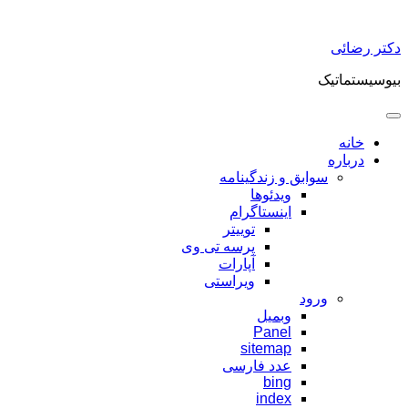
پرش
دکتر رضائی
به
محتوا
بیوسیستماتیک
خانه
درباره
سوابق و زندگینامه
ویدئوها
اینستاگرام
توییتر
پرسه تی وی
آپارات
ویراستی
ورود
وبمیل
Panel
sitemap
عدد فارسی
bing
index