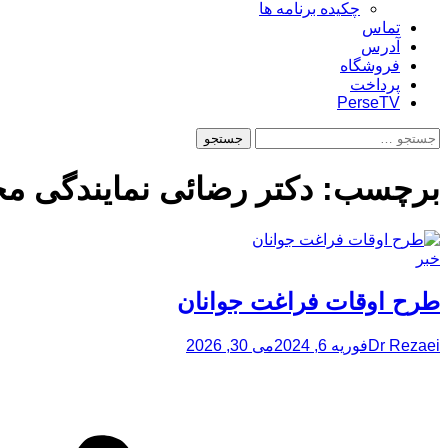
چکیده برنامه ها
تماس
آدرس
فروشگاه
پرداخت
PerseTV
جستجو
برای:
برچسب:
دکتر رضائی نمایندگی 
خبر
طرح اوقات فراغت جوانان
Dr Rezaei
فوریه 6, 2024
می 30, 2026