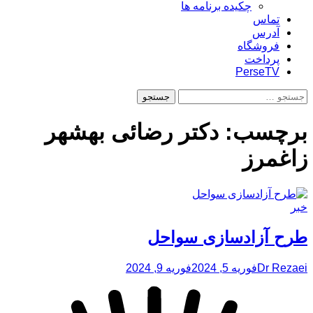
چکیده برنامه ها
تماس
آدرس
فروشگاه
پرداخت
PerseTV
جستجو
برای:
برچسب:
دکتر رضائی بهشهر
زاغمرز
خبر
طرح آزادسازی سواحل
Dr Rezaei
فوریه 5, 2024
فوریه 9, 2024