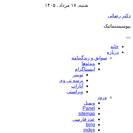
شنبه, ۱۷ مرداد , ۱۴۰۵
پرش
دکتر رضائی
به
بیوسیستماتیک
محتوا
خانه
درباره
سوابق و زندگینامه
ویدئوها
اینستاگرام
توییتر
پرسه تی وی
آپارات
ویراستی
ورود
وبمیل
Panel
sitemap
عدد فارسی
bing
index