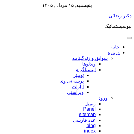
پنجشنبه, ۱۵ مرداد , ۱۴۰۵
پرش
دکتر رضائی
به
بیوسیستماتیک
محتوا
خانه
درباره
سوابق و زندگینامه
ویدئوها
اینستاگرام
توییتر
پرسه تی وی
آپارات
ویراستی
ورود
وبمیل
Panel
sitemap
عدد فارسی
bing
index