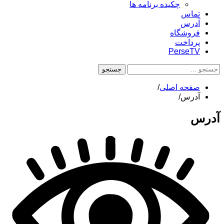
چکیده برنامه ها
تماس
آدرس
فروشگاه
پرداخت
PerseTV
جستجو
برای:
صفحه اصلی
آدرس
آدرس