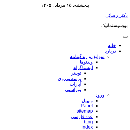
پنجشنبه, ۱۵ مرداد , ۱۴۰۵
پرش
دکتر رضائی
به
بیوسیستماتیک
محتوا
خانه
درباره
سوابق و زندگینامه
ویدئوها
اینستاگرام
توییتر
پرسه تی وی
آپارات
ویراستی
ورود
وبمیل
Panel
sitemap
عدد فارسی
bing
index