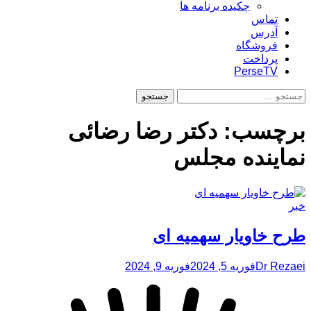
چکیده برنامه ها
تماس
آدرس
فروشگاه
پرداخت
PerseTV
جستجو
برای:
برچسب:
دکتر رضا رضائی
نماینده مجلس
خبر
طرح خاویار سهمیه ای
Dr Rezaei
فوریه 5, 2024
فوریه 9, 2024