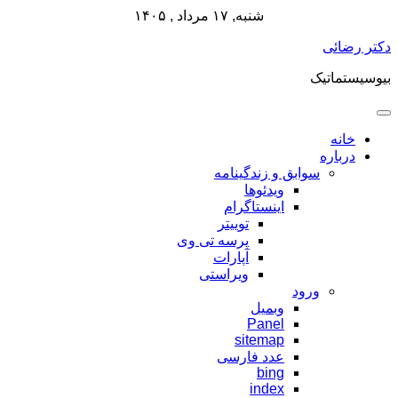
شنبه, ۱۷ مرداد , ۱۴۰۵
پرش
دکتر رضائی
به
بیوسیستماتیک
محتوا
خانه
درباره
سوابق و زندگینامه
ویدئوها
اینستاگرام
توییتر
پرسه تی وی
آپارات
ویراستی
ورود
وبمیل
Panel
sitemap
عدد فارسی
bing
index